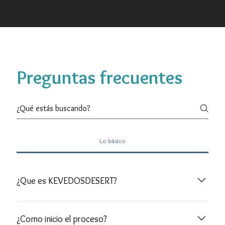
Preguntas frecuentes
Lo básico
¿Que es KEVEDOSDESERT?
Kevedosdesert es un movimiento inspirador que fusiona
creatividad y emociones a través de la fotografía. Con más
¿Como inicio el proceso?