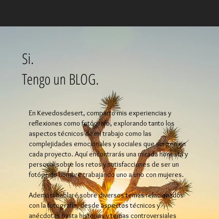
Si.
Tengo un BLOG.
En Kevedosdesert, comparto mis experiencias y
reflexiones como fotógrafo, explorando tanto los
aspectos técnicos de mi trabajo como las
complejidades emocionales y sociales que surgen en
cada proyecto. Aquí encontrarás una mirada honesta y
personal sobre los retos y satisfacciones de ser un
fotógrafo hombre trabajando uno a uno con mujeres.
Además, hablaré sobre diversos temas relacionados
con la fotografía, desde aspectos técnicos y
anécdotas hasta historias y temas controversiales