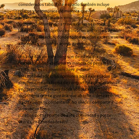
considerados tabú. Este espacio también incluye
relatos y testimonios de mujeres que han
experimentado catarsis emocional y
autoempoderamiento a través de las sesiones
fotográficas. Mi objetivo es crear un ambiente seguro
y libre de prejuicios, donde todos puedan expresarse
sin miedo y encontrar apoyo genuino.
Los escritos en este blog son de mi entera
responsabilidad y reflejan mi manera de pensar y
sentir. No es mi intención herir o dañar
susceptibilidades; las opiniones aquí expresadas son
simplemente una forma de compartir mis experiencias
y no pretenden ser verdades absolutas. Si tienes
algún tema que te gustaría que aborde o deseas
discutir, deja tu comentario. No olvides compartir y
dejarme un like.
¡Gracias por ser parte de esta comunidad y por tu
interés en Kevedosdesert!