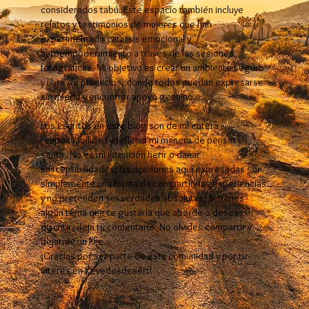
considerados tabú. Este espacio también incluye
relatos y testimonios de mujeres que han
experimentado catarsis emocional y
autoempoderamiento a través de las sesiones
fotográficas. Mi objetivo es crear un ambiente seguro
y libre de prejuicios, donde todos puedan expresarse
sin miedo y encontrar apoyo genuino.
Los escritos en este blog son de mi entera
responsabilidad y reflejan mi manera de pensar y
sentir. No es mi intención herir o dañar
susceptibilidades; las opiniones aquí expresadas son
simplemente una forma de compartir mis experiencias
y no pretenden ser verdades absolutas. Si tienes
algún tema que te gustaría que aborde o deseas
discutir, deja tu comentario. No olvides compartir y
dejarme un like.
¡Gracias por ser parte de esta comunidad y por tu
interés en Kevedosdesert!