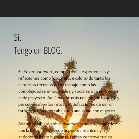
Si.
Tengo un BLOG.
En Kevedosdesert, comparto mis experiencias y
reflexiones como fotógrafo, explorando tanto los
aspectos técnicos de mi trabajo como las
complejidades emocionales y sociales que surgen en
cada proyecto. Aquí encontrarás una mirada honesta y
personal sobre los retos y satisfacciones de ser un
fotógrafo hombre trabajando uno a uno con mujeres.
Además, hablaré sobre diversos temas relacionados
con la fotografía, desde aspectos técnicos y
anécdotas hasta historias y temas controversiales