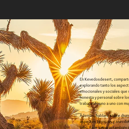
En Kevedosdesert, comparto
explorando tanto los aspect
emocionales y sociales que 
honesta y personal sobre lo
trabajando uno a uno con mu
Además, hablaré sobre diver
aspectos técnicos y anécdot
tabú. Este espacio también 