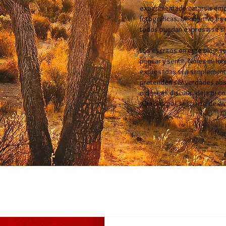
experimentado catarsis emo
fotográficas. Mi objetivo es
todos puedan expresarse si
Los escritos en este blog so
pensar y sentir. No es mi int
expresadas son simplemente
pretenden ser verdades abso
o deseas discutir, deja tu c
¡Gracias por ser parte de e