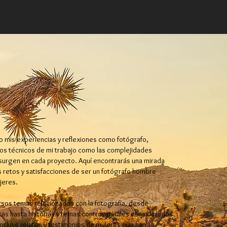
 mis experiencias y reflexiones como fotógrafo,
os técnicos de mi trabajo como las complejidades
surgen en cada proyecto. Aquí encontrarás una mirada
s retos y satisfacciones de ser un fotógrafo hombre
jeres.
sos temas relacionados con la fotografía, desde
as hasta historias y temas controversiales considerados
incluye relatos y testimonios de mujeres que han