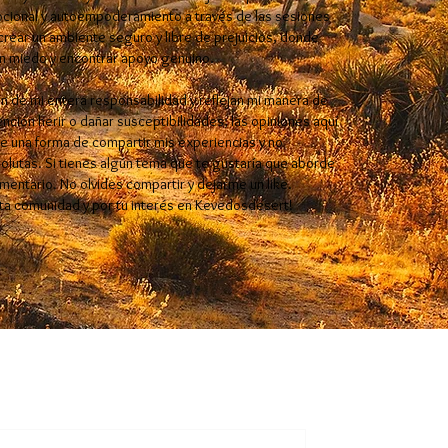
cional y autoempoderamiento a través de las sesiones
 crear un ambiente seguro y libre de prejuicios, donde
n miedo y encontrar apoyo genuino.
n de mi entera responsabilidad y reflejan mi manera de
ención herir o dañar susceptibilidades; las opiniones aquí
 una forma de compartir mis experiencias y no
lutas. Si tienes algún tema que te gustaría que aborde
omentario. No olvides compartir y dejarme un like.
sta comunidad y por tu interés en Kevedosdesert!