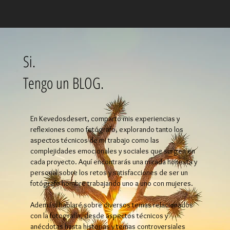
Si.
Tengo un BLOG.
En Kevedosdesert, comparto mis experiencias y
reflexiones como fotógrafo, explorando tanto los
aspectos técnicos de mi trabajo como las
complejidades emocionales y sociales que surgen en
cada proyecto. Aquí encontrarás una mirada honesta y
personal sobre los retos y satisfacciones de ser un
fotógrafo hombre trabajando uno a uno con mujeres.
Además, hablaré sobre diversos temas relacionados
con la fotografía, desde aspectos técnicos y
anécdotas hasta historias y temas controversiales