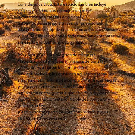
considerados tabú. Este espacio también incluye
relatos y testimonios de mujeres que han
experimentado catarsis emocional y
autoempoderamiento a través de las sesiones
fotográficas. Mi objetivo es crear un ambiente seguro
y libre de prejuicios, donde todos puedan expresarse
sin miedo y encontrar apoyo genuino.
Los escritos en este blog son de mi entera
responsabilidad y reflejan mi manera de pensar y
sentir. No es mi intención herir o dañar
susceptibilidades; las opiniones aquí expresadas son
simplemente una forma de compartir mis experiencias
y no pretenden ser verdades absolutas. Si tienes
algún tema que te gustaría que aborde o deseas
discutir, deja tu comentario. No olvides compartir y
dejarme un like.
¡Gracias por ser parte de esta comunidad y por tu
interés en Kevedosdesert!